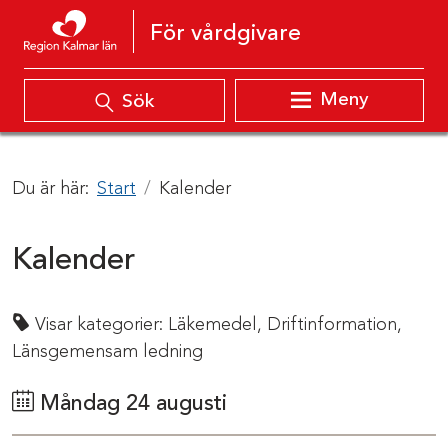
Hoppa till innehåll
För vårdgivare
Meny
Sök
Du är här:
Start
Kalender
Kalender
Visar kategorier:
Läkemedel,
Driftinformation,
Länsgemensam ledning
Måndag 24 augusti