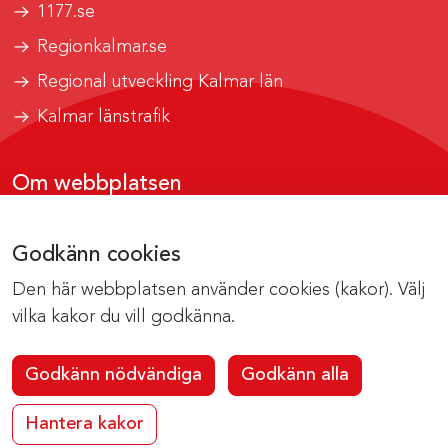
1177.se
Regionkalmar.se
Regional utveckling Kalmar län
Kalmar länstrafik
Om webbplatsen
Tillgänglighetsrapport
Godkänn cookies
Om cookies
Den här webbplatsen använder cookies (kakor). Välj
Kontakta webbredaktionen
vilka kakor du vill godkänna.
Godkänn nödvändiga
Godkänn alla
Hantera kakor