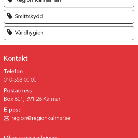
Region Kalmar län
Smittskydd
Vårdhygien
Kontakt
Telefon
010-358 00 00
Postadress
Box 601, 391 26 Kalmar
E-post
region@regionkalmar.se