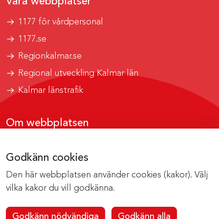
Våra webbplatser
1177 för vårdpersonal
1177.se
Regionkalmar.se
Regional utveckling Kalmar län
Kalmar länstrafik
Om webbplatsen
Tillgänglighetsrapport
Godkänn cookies
Om cookies
Den här webbplatsen använder cookies (kakor). Välj
Kontakta webbredaktionen
vilka kakor du vill godkänna.
Godkänn nödvändiga
Godkänn alla