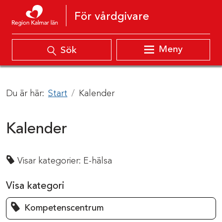
Hoppa till innehåll
För vårdgivare
Meny
Sök
Du är här:
Start
Kalender
Kalender
Visar kategorier:
E-hälsa
Visa kategori
Kompetenscentrum