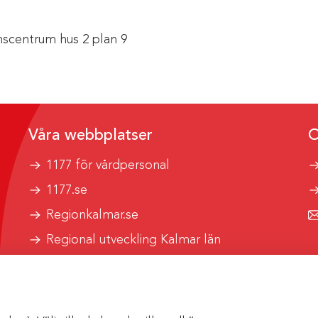
scentrum hus 2 plan 9
Våra webbplatser
O
1177 för vårdpersonal
1177.se
Regionkalmar.se
Regional utveckling Kalmar län
Kalmar länstrafik