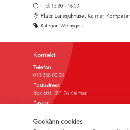
Tid:
13:30 - 16:00
Plats:
Länssjukhuset Kalmar, Kompeten
Kategori: Vårdhygien
Kontakt
Telefon
010-358 00 00
Postadress
Box 601, 391 26 Kalmar
E-post
region@regionkalmar.se
Godkänn cookies