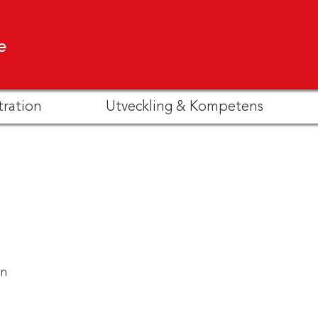
e
tration
Utveckling & Kompetens
en