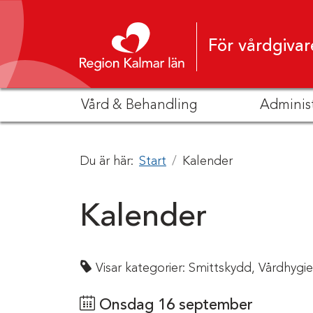
Hoppa till innehåll
För vårdgivar
Vård & Behandling
Adminis
Du är här:
Start
Kalender
Kalender
Visar kategorier:
Smittskydd,
Vårdhygi
Onsdag 16 september