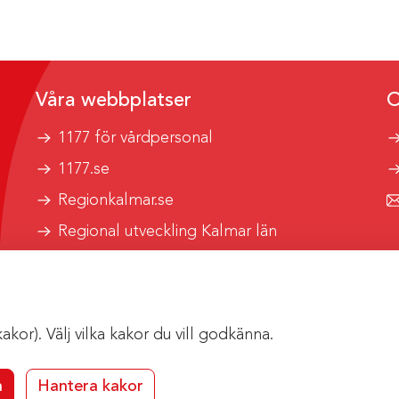
Våra webbplatser
O
1177 för vårdpersonal
1177.se
Regionkalmar.se
Regional utveckling Kalmar län
Kalmar länstrafik
or). Välj vilka kakor du vill godkänna.
a
Hantera kakor