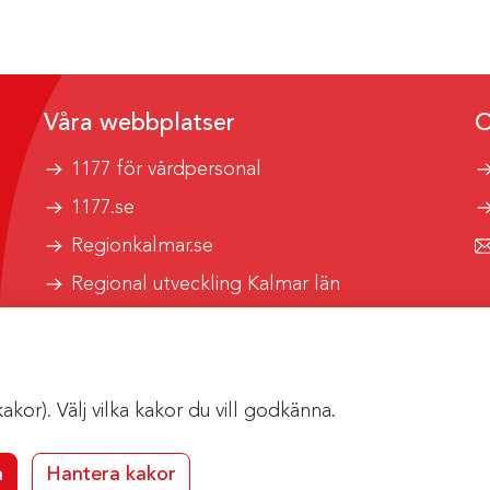
Våra webbplatser
O
1177 för vårdpersonal
1177.se
Regionkalmar.se
Regional utveckling Kalmar län
Kalmar länstrafik
or). Välj vilka kakor du vill godkänna.
a
Hantera kakor