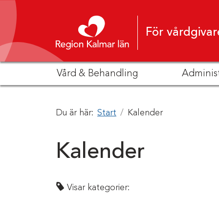
Hoppa till innehåll
För vårdgivar
Vård & Behandling
Adminis
Du är här:
Start
Kalender
Kalender
Visar kategorier: