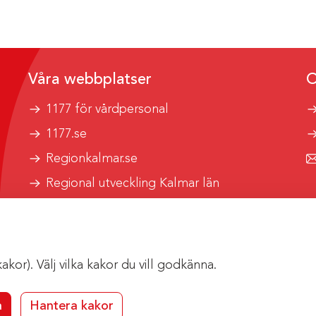
Våra webbplatser
O
1177 för vårdpersonal
1177.se
Regionkalmar.se
Regional utveckling Kalmar län
Kalmar länstrafik
or). Välj vilka kakor du vill godkänna.
a
Hantera kakor