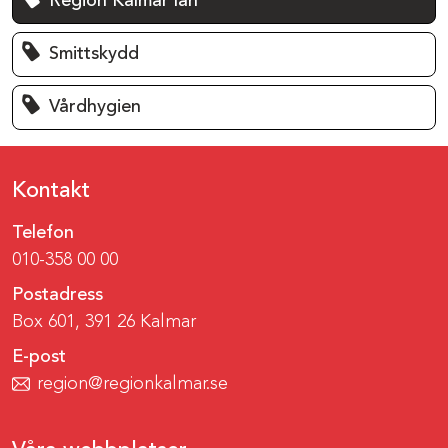
Region Kalmar län
Smittskydd
Vårdhygien
Kontakt
Telefon
010-358 00 00
Postadress
Box 601, 391 26 Kalmar
E-post
region@regionkalmar.se