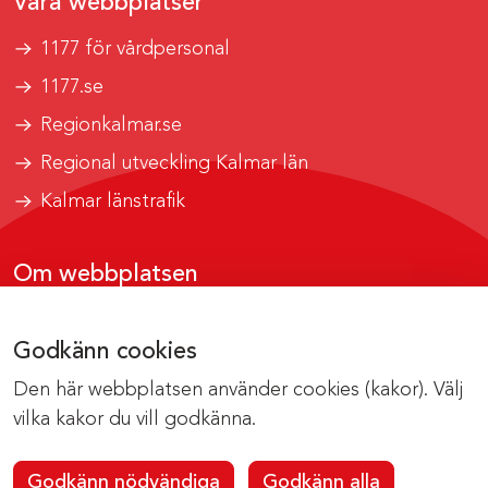
Våra webbplatser
1177 för vårdpersonal
1177.se
Regionkalmar.se
Regional utveckling Kalmar län
Kalmar länstrafik
Om webbplatsen
Tillgänglighetsrapport
Godkänn cookies
Om cookies
Den här webbplatsen använder cookies (kakor). Välj
Kontakta webbredaktionen
vilka kakor du vill godkänna.
Godkänn nödvändiga
Godkänn alla