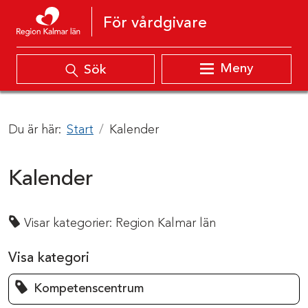
Hoppa till innehåll
För vårdgivare
Meny
Sök
Du är här:
Start
Kalender
Kalender
Visar kategorier:
Region Kalmar län
Visa kategori
Kompetenscentrum