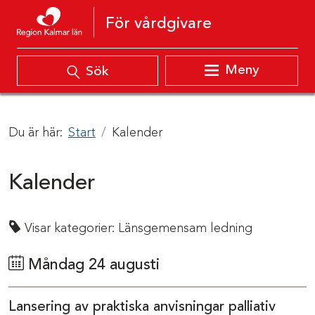
Hoppa till innehåll
För vårdgivare
Meny
Sök
Du är här:
Start
Kalender
Kalender
Visar kategorier:
Länsgemensam ledning
Måndag 24 augusti
Lansering av praktiska anvisningar palliativ