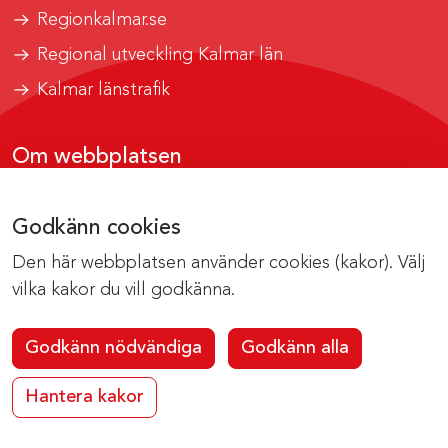
Regionkalmar.se
Regional utveckling Kalmar län
Kalmar länstrafik
Om webbplatsen
Tillgänglighetsrapport
Godkänn cookies
Om cookies
Den här webbplatsen använder cookies (kakor). Välj
Kontakta webbredaktionen
vilka kakor du vill godkänna.
Godkänn nödvändiga
Godkänn alla
Hantera kakor