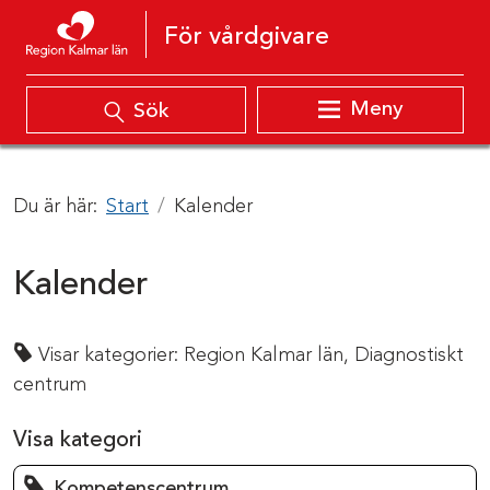
Hoppa till innehåll
För vårdgivare
Meny
Sök
Du är här:
Start
Kalender
Kalender
Visar kategorier:
Region Kalmar län,
Diagnostiskt
centrum
Visa kategori
Kompetenscentrum