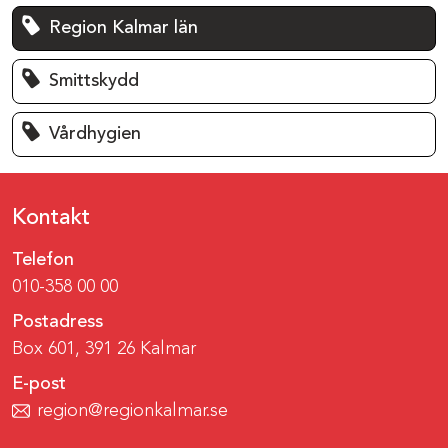
Region Kalmar län
Smittskydd
Vårdhygien
Kontakt
Telefon
010-358 00 00
Postadress
Box 601, 391 26 Kalmar
E-post
region@regionkalmar.se