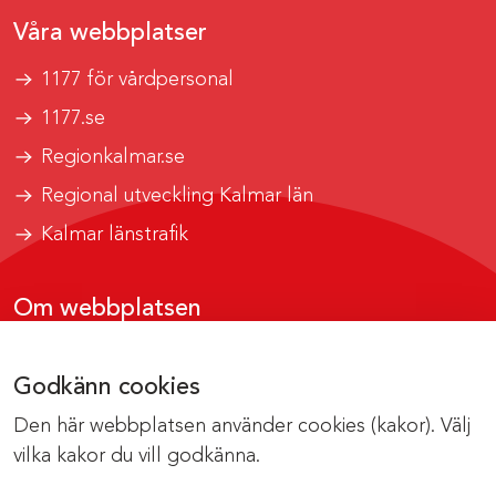
Våra webbplatser
1177 för vårdpersonal
1177.se
Regionkalmar.se
Regional utveckling Kalmar län
Kalmar länstrafik
Om webbplatsen
Tillgänglighetsrapport
Godkänn cookies
Om cookies
Den här webbplatsen använder cookies (kakor). Välj
Kontakta webbredaktionen
vilka kakor du vill godkänna.