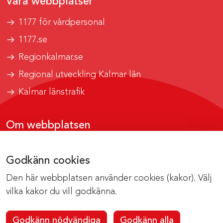
Våra webbplatser
1177 för vårdpersonal
1177.se
Regionkalmar.se
Regional utveckling Kalmar län
Kalmar länstrafik
Om webbplatsen
Tillgänglighetsrapport
Godkänn cookies
Om cookies
Den här webbplatsen använder cookies (kakor). Välj
Kontakta webbredaktionen
vilka kakor du vill godkänna.
Godkänn nödvändiga
Godkänn alla