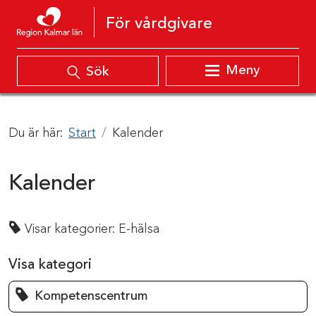
Hoppa till innehåll
För vårdgivare
Meny
Sök
Du är här:
Start
Kalender
Kalender
Visar kategorier:
E-hälsa
Visa kategori
Kompetenscentrum