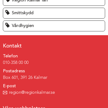
Region Kalmar län
Smittskydd
Vårdhygien
Kontakt
Telefon
010-358 00 00
Postadress
Box 601, 391 26 Kalmar
E-post
region@regionkalmar.se