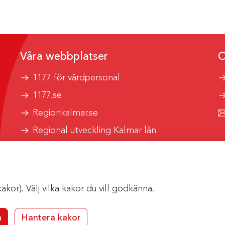
Våra webbplatser
O
1177 för vårdpersonal
1177.se
Regionkalmar.se
Regional utveckling Kalmar län
Kalmar länstrafik
or). Välj vilka kakor du vill godkänna.
a
Hantera kakor