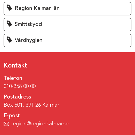
Region Kalmar län
Smittskydd
Vårdhygien
Kontakt
Telefon
010-358 00 00
Postadress
Box 601, 391 26 Kalmar
E-post
region@regionkalmar.se