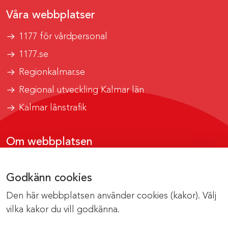
Våra webbplatser
1177 för vårdpersonal
1177.se
Regionkalmar.se
Regional utveckling Kalmar län
Kalmar länstrafik
Om webbplatsen
Tillgänglighetsrapport
Godkänn cookies
Om cookies
Den här webbplatsen använder cookies (kakor). Välj
Kontakta webbredaktionen
vilka kakor du vill godkänna.