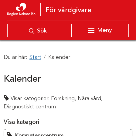
Hoppa till innehåll
För vårdgivare
Meny
Sök
Du är här:
Start
Kalender
Kalender
Visar kategorier:
Forskning,
Nära vård,
Diagnostiskt centrum
Visa kategori
Kompetenscentrum