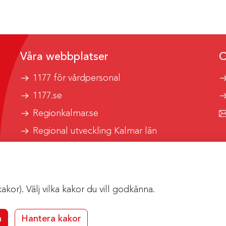
Våra webbplatser
O
1177 för vårdpersonal
1177.se
Regionkalmar.se
Regional utveckling Kalmar län
Kalmar länstrafik
or). Välj vilka kakor du vill godkänna.
a
Hantera kakor