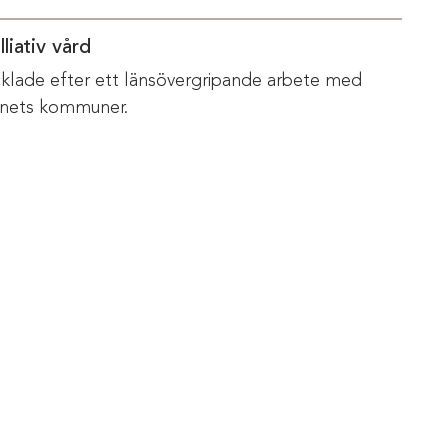
liativ vård
vecklade efter ett länsövergripande arbete med
änets kommuner.