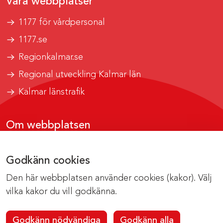
Våra webbplatser
1177 för vårdpersonal
1177.se
Regionkalmar.se
Regional utveckling Kalmar län
Kalmar länstrafik
Om webbplatsen
Tillgänglighetsrapport
Godkänn cookies
Om cookies
Den här webbplatsen använder cookies (kakor). Välj
Kontakta webbredaktionen
vilka kakor du vill godkänna.
Godkänn nödvändiga
Godkänn alla