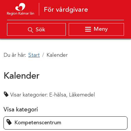
Hoppa till innehåll
För vårdgivare
Meny
Sök
Du är här:
Start
Kalender
Kalender
Visar kategorier:
E-hälsa,
Läkemedel
Visa kategori
Kompetenscentrum