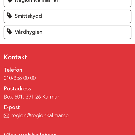
Region Kalmar län
Smittskydd
Vårdhygien
Kontakt
Telefon
010-358 00 00
Postadress
Box 601, 391 26 Kalmar
E-post
region@regionkalmar.se