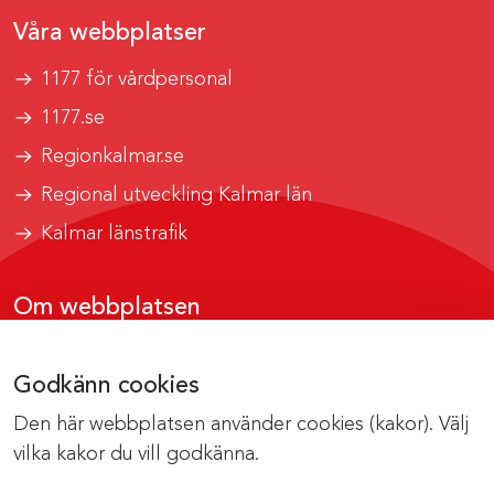
Våra webbplatser
1177 för vårdpersonal
1177.se
Regionkalmar.se
Regional utveckling Kalmar län
Kalmar länstrafik
Om webbplatsen
Tillgänglighetsrapport
Godkänn cookies
Om cookies
Den här webbplatsen använder cookies (kakor). Välj
Kontakta webbredaktionen
vilka kakor du vill godkänna.