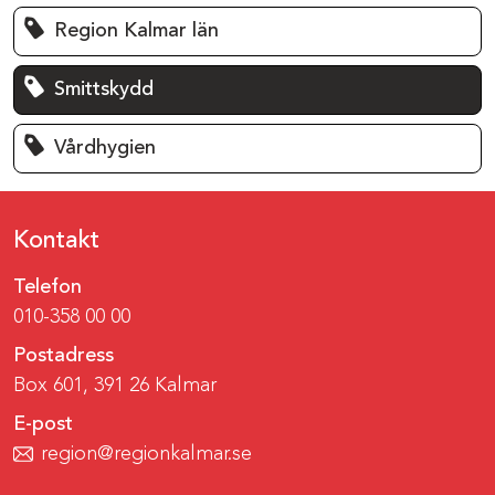
Region Kalmar län
Smittskydd
Vårdhygien
Kontakt
Telefon
010-358 00 00
Postadress
Box 601, 391 26 Kalmar
E-post
region@regionkalmar.se