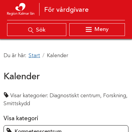
Hoppa till innehåll
För vårdgivare
Meny
Sök
Du är här:
Start
Kalender
Kalender
Visar kategorier:
Diagnostiskt centrum,
Forskning,
Smittskydd
Visa kategori
Kompetenscentrum