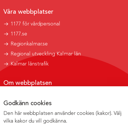
Våra webbplatser
1177 för vårdpersonal
1177.se
Regionkalmar.se
Regional utveckling Kalmar län
Kalmar länstrafik
Om webbplatsen
Tillgänglighetsrapport
Godkänn cookies
Om cookies
Den här webbplatsen använder cookies (kakor). Välj
Kontakta webbredaktionen
vilka kakor du vill godkänna.