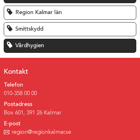
Region Kalmar län
Smittskydd
Vårdhygien
Kontakt
Telefon
010-358 00 00
Postadress
Box 601, 391 26 Kalmar
E-post
region@regionkalmar.se