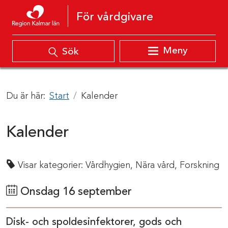
Hoppa till innehåll
För vårdgivare
Meny
Sök
Du är här:
Start
Kalender
Kalender
Visar kategorier:
Vårdhygien,
Nära vård,
Forskning
Onsdag 16 september
Disk- och spoldesinfektorer, gods och