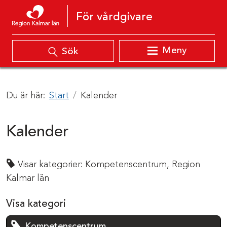
Hoppa till innehåll
För vårdgivare
Meny
Sök
Du är här:
Start
Kalender
Kalender
Visar kategorier:
Kompetenscentrum,
Region
Kalmar län
Visa kategori
Kompetenscentrum