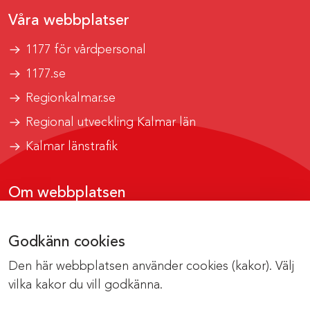
Våra webbplatser
1177 för vårdpersonal
1177.se
Regionkalmar.se
Regional utveckling Kalmar län
Kalmar länstrafik
Om webbplatsen
Tillgänglighetsrapport
Godkänn cookies
Om cookies
Den här webbplatsen använder cookies (kakor). Välj
Kontakta webbredaktionen
vilka kakor du vill godkänna.