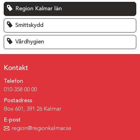
Region Kalmar län
Smittskydd
Vårdhygien
Kontakt
Telefon
010-358 00 00
Postadress
Box 601, 391 26 Kalmar
E-post
region@regionkalmar.se