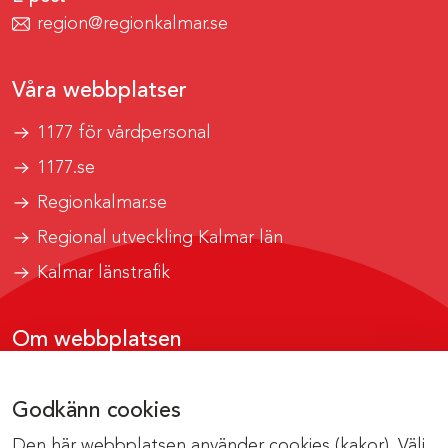
region@regionkalmar.se
Våra webbplatser
1177 för vårdpersonal
1177.se
Regionkalmar.se
Regional utveckling Kalmar län
Kalmar länstrafik
Om webbplatsen
Tillgänglighetsrapport
Godkänn cookies
Om cookies
Den här webbplatsen använder cookies (kakor). Välj