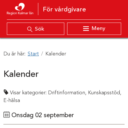
Hoppa till innehåll
För vårdgivare
Meny
Sök
Du är här:
Start
Kalender
Kalender
Visar kategorier:
Driftinformation,
Kunskapsstöd,
E-hälsa
Onsdag 02 september