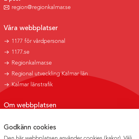
region@regionkalmar.se
Våra webbplatser
1177 för vårdpersonal
1177.se
Regionkalmar.se
Regional utveckling Kalmar län
Kalmar länstrafik
Om webbplatsen
Tillgänglighetsrapport
Godkänn cookies
Om cookies
Den här webbplatsen använder cookies (kakor). Välj