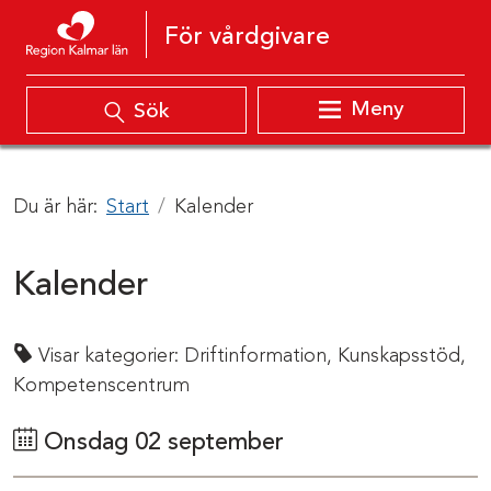
Hoppa till innehåll
För vårdgivare
Meny
Sök
Du är här:
Start
Kalender
Kalender
Visar kategorier:
Driftinformation,
Kunskapsstöd,
Kompetenscentrum
Onsdag 02 september