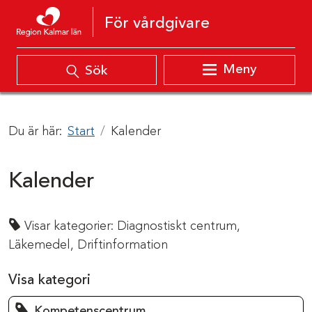
Hoppa till innehåll
För vårdgivare
Meny
Sök
Du är här:
Start
Kalender
Kalender
Visar kategorier:
Diagnostiskt centrum,
Läkemedel,
Driftinformation
Visa kategori
Kompetenscentrum