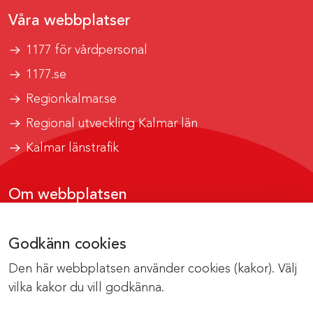
Våra webbplatser
1177 för vårdpersonal
1177.se
Regionkalmar.se
Regional utveckling Kalmar län
Kalmar länstrafik
Om webbplatsen
Tillgänglighetsrapport
Godkänn cookies
Om cookies
Den här webbplatsen använder cookies (kakor). Välj
Kontakta webbredaktionen
vilka kakor du vill godkänna.