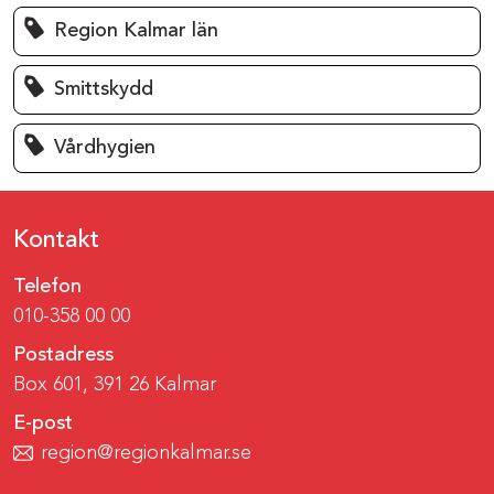
Region Kalmar län
Smittskydd
Vårdhygien
Kontakt
Telefon
010-358 00 00
Postadress
Box 601, 391 26 Kalmar
E-post
region@regionkalmar.se