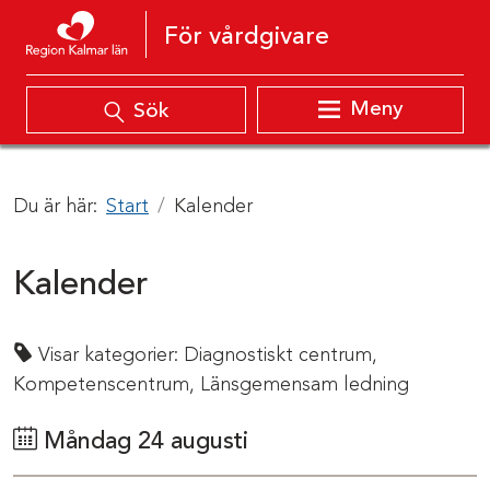
Hoppa till innehåll
För vårdgivare
Meny
Sök
Du är här:
Start
Kalender
Kalender
Visar kategorier:
Diagnostiskt centrum,
Kompetenscentrum,
Länsgemensam ledning
Måndag 24 augusti