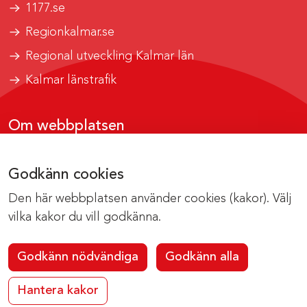
1177.se
Regionkalmar.se
Regional utveckling Kalmar län
Kalmar länstrafik
Om webbplatsen
Tillgänglighetsrapport
Godkänn cookies
Om cookies
Den här webbplatsen använder cookies (kakor). Välj
Kontakta webbredaktionen
vilka kakor du vill godkänna.
Godkänn nödvändiga
Godkänn alla
Hantera kakor