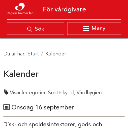
Hoppa till innehåll
För vårdgivare
Meny
Sök
Du är här:
Start
Kalender
Kalender
Visar kategorier:
Smittskydd,
Vårdhygien
Onsdag 16 september
Disk- och spoldesinfektorer, gods och