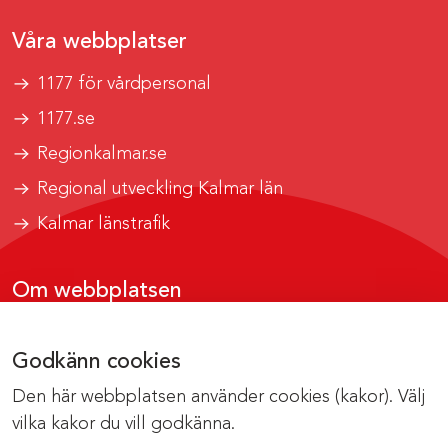
Våra webbplatser
1177 för vårdpersonal
1177.se
Regionkalmar.se
Regional utveckling Kalmar län
Kalmar länstrafik
Om webbplatsen
Tillgänglighetsrapport
Godkänn cookies
Om cookies
Den här webbplatsen använder cookies (kakor). Välj
Kontakta webbredaktionen
vilka kakor du vill godkänna.