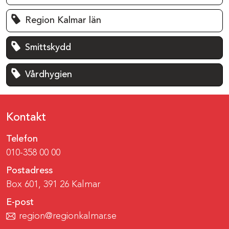
Region Kalmar län
Smittskydd
Vårdhygien
Kontakt
Telefon
010-358 00 00
Postadress
Box 601, 391 26 Kalmar
E-post
region@regionkalmar.se