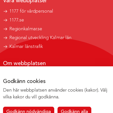
Våra webbplatser
1177 för vårdpersonal
1177.se
Regionkalmar.se
Regional utveckling Kalmar län
Kalmar länstrafik
Om webbplatsen
Tillgänglighetsrapport
Godkänn cookies
Om cookies
Den här webbplatsen använder cookies (kakor). Välj
Kontakta webbredaktionen
vilka kakor du vill godkänna.
Godkänn nödvändiga
Godkänn alla