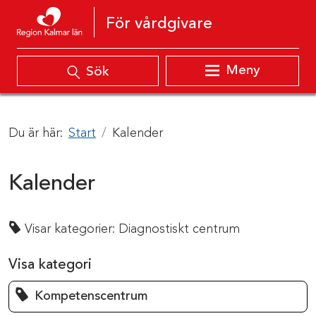
Hoppa till innehåll
För vårdgivare
Meny
Sök
Du är här:
Start
Kalender
Kalender
Visar kategorier:
Diagnostiskt centrum
Visa kategori
Kompetenscentrum