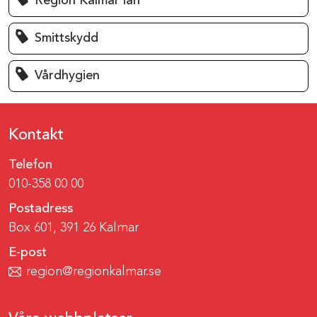
Region Kalmar län
Smittskydd
Vårdhygien
Kontakt
Telefon
010-358 00 00
Postadress
Box 601, 391 26 Kalmar
E-post
region@regionkalmar.se