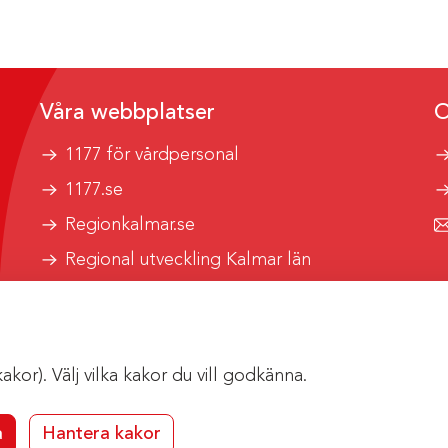
Våra webbplatser
O
1177 för vårdpersonal
1177.se
Regionkalmar.se
Regional utveckling Kalmar län
Kalmar länstrafik
or). Välj vilka kakor du vill godkänna.
a
Hantera kakor