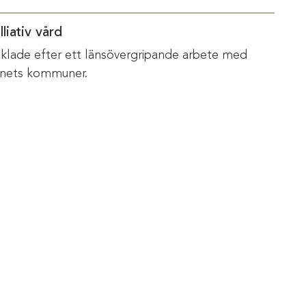
liativ vård
vecklade efter ett länsövergripande arbete med
änets kommuner.