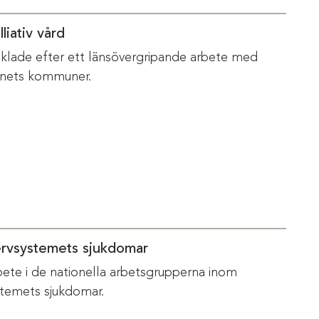
liativ vård
vecklade efter ett länsövergripande arbete med
änets kommuner.
ervsystemets sjukdomar
bete i de nationella arbetsgrupperna inom
temets sjukdomar.