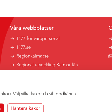
Våra webbplatser
O
1177 för vårdpersonal
1177.se
Regionkalmar.se
Regional utveckling Kalmar län
Kalmar länstrafik
or). Välj vilka kakor du vill godkänna.
a
Hantera kakor