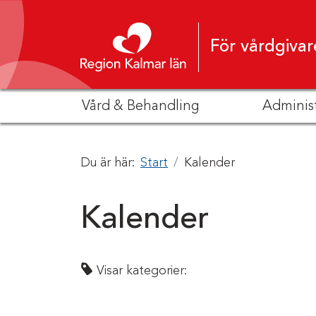
Hoppa till innehåll
För vårdgivar
Vård & Behandling
Adminis
Du är här:
Start
Kalender
Kalender
Visar kategorier: