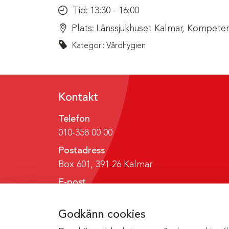
Tid:
13:30 - 16:00
Plats:
Länssjukhuset Kalmar, Kompeten
Kategori: Vårdhygien
Kontakt
Telefon
010-358 00 00
Postadress
Box 601, 391 26 Kalmar
E-post
region@regionkalmar.se
Godkänn cookies