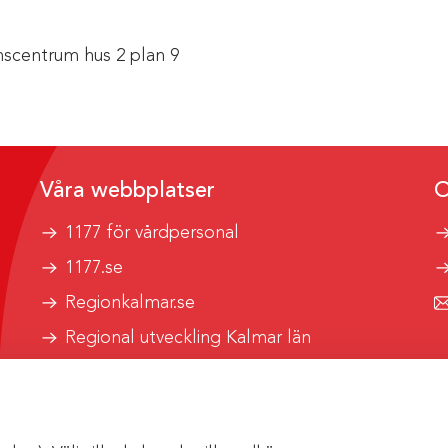
scentrum hus 2 plan 9
Våra webbplatser
O
1177 för vårdpersonal
1177.se
Regionkalmar.se
Regional utveckling Kalmar län
Kalmar länstrafik