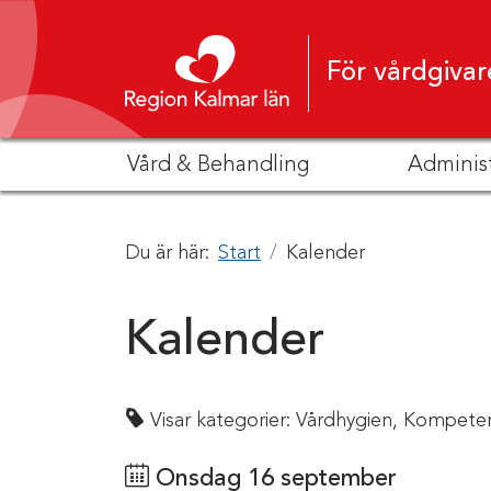
Hoppa till innehåll
För vårdgivar
Vård & Behandling
Adminis
Du är här:
Start
Kalender
Kalender
Visar kategorier:
Vårdhygien,
Kompeten
Onsdag 16 september