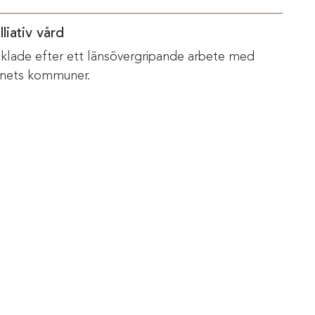
liativ vård
vecklade efter ett länsövergripande arbete med
änets kommuner.