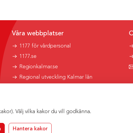
Våra webbplatser
O
1177 för vårdpersonal
1177.se
Regionkalmar.se
Regional utveckling Kalmar län
Kalmar länstrafik
or). Välj vilka kakor du vill godkänna.
a
Hantera kakor