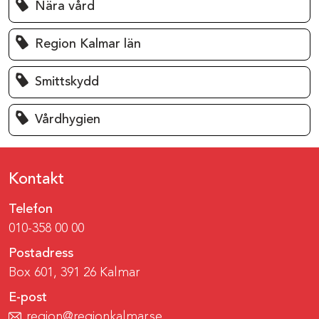
Nära vård
Region Kalmar län
Smittskydd
Vårdhygien
Kontakt
Telefon
010-358 00 00
Postadress
Box 601, 391 26 Kalmar
E-post
region@regionkalmar.se