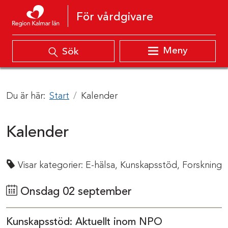
Hoppa till innehåll
För vårdgivare
Meny
Sök
Du är här:
Start
Kalender
Kalender
Visar kategorier:
E-hälsa,
Kunskapsstöd,
Forskning
Onsdag 02 september
Kunskapsstöd: Aktuellt inom NPO