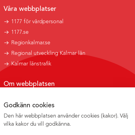
Våra webbplatser
1177 för vårdpersonal
1177.se
Regionkalmar.se
Regional utveckling Kalmar län
Kalmar länstrafik
Om webbplatsen
Tillgänglighetsrapport
Godkänn cookies
Om cookies
Den här webbplatsen använder cookies (kakor). Välj
Kontakta webbredaktionen
vilka kakor du vill godkänna.