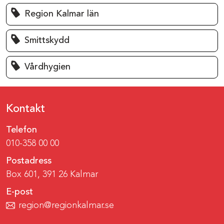
Region Kalmar län
Smittskydd
Vårdhygien
Kontakt
Telefon
010-358 00 00
Postadress
Box 601, 391 26 Kalmar
E-post
region@regionkalmar.se