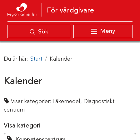
Hoppa till innehåll
För vårdgivare
Meny
Sök
Du är här:
Start
Kalender
Kalender
Visar kategorier:
Läkemedel,
Diagnostiskt
centrum
Visa kategori
Kompetenscentrum