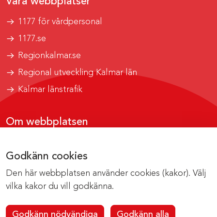
Våra webbplatser
1177 för vårdpersonal
1177.se
Regionkalmar.se
Regional utveckling Kalmar län
Kalmar länstrafik
Om webbplatsen
Tillgänglighetsrapport
Godkänn cookies
Om cookies
Den här webbplatsen använder cookies (kakor). Välj
Kontakta webbredaktionen
vilka kakor du vill godkänna.
Godkänn nödvändiga
Godkänn alla