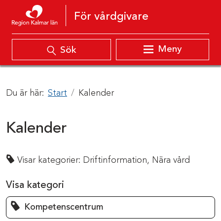
Hoppa till innehåll
För vårdgivare
Meny
Sök
Du är här:
Start
Kalender
Kalender
Visar kategorier:
Driftinformation,
Nära vård
Visa kategori
Kompetenscentrum