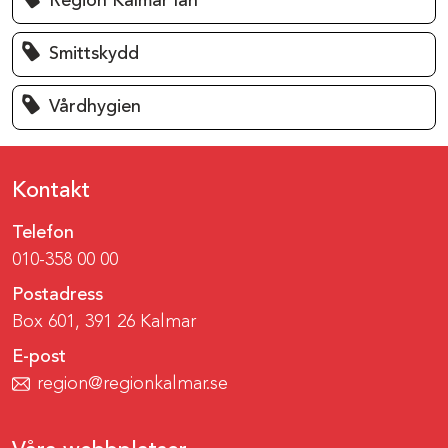
Region Kalmar län
Smittskydd
Vårdhygien
Kontakt
Telefon
010-358 00 00
Postadress
Box 601, 391 26 Kalmar
E-post
region@regionkalmar.se