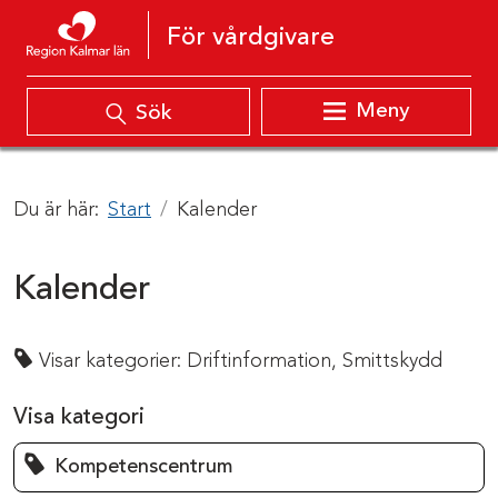
Hoppa till innehåll
För vårdgivare
Meny
Sök
Du är här:
Start
Kalender
Kalender
Visar kategorier:
Driftinformation,
Smittskydd
Visa kategori
Kompetenscentrum