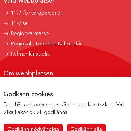
Våra webbplatser
1177 för vårdpersonal
1177.se
Regionkalmar.se
Regional utveckling Kalmar län
Kalmar länstrafik
Om webbplatsen
Tillgänglighetsrapport
Godkänn cookies
Om cookies
Den här webbplatsen använder cookies (kakor). Välj
Kontakta webbredaktionen
vilka kakor du vill godkänna.
Godkänn nödvändiga
Godkänn alla