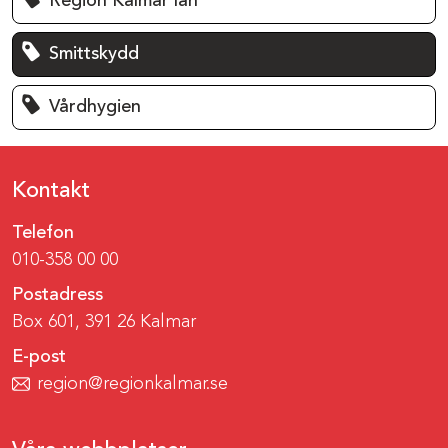
Region Kalmar län
Smittskydd
Vårdhygien
Kontakt
Telefon
010-358 00 00
Postadress
Box 601, 391 26 Kalmar
E-post
region@regionkalmar.se