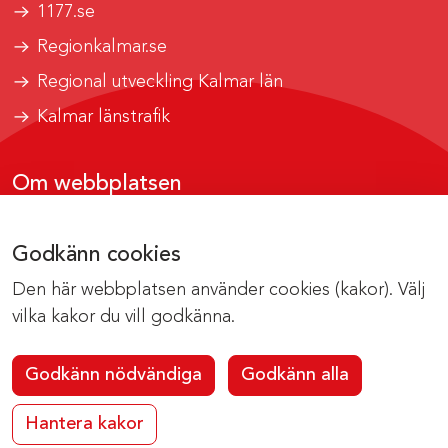
1177.se
Regionkalmar.se
Regional utveckling Kalmar län
Kalmar länstrafik
Om webbplatsen
Tillgänglighetsrapport
Godkänn cookies
Om cookies
Den här webbplatsen använder cookies (kakor). Välj
Kontakta webbredaktionen
vilka kakor du vill godkänna.
Godkänn nödvändiga
Godkänn alla
Hantera kakor