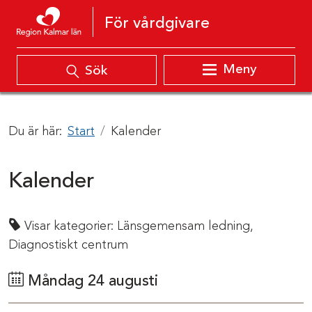
Hoppa till innehåll
För vårdgivare
Meny
Sök
Du är här:
Start
Kalender
Kalender
Visar kategorier:
Länsgemensam ledning,
Diagnostiskt centrum
Måndag 24 augusti