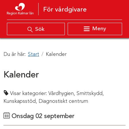
Hoppa till innehåll
För vårdgivare
Meny
Sök
Du är här:
Start
Kalender
Kalender
Visar kategorier:
Vårdhygien,
Smittskydd,
Kunskapsstöd,
Diagnostiskt centrum
Onsdag 02 september