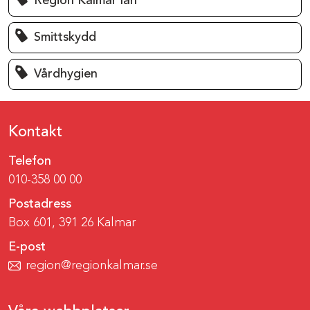
Region Kalmar län
Smittskydd
Vårdhygien
Kontakt
Telefon
010-358 00 00
Postadress
Box 601, 391 26 Kalmar
E-post
region@regionkalmar.se