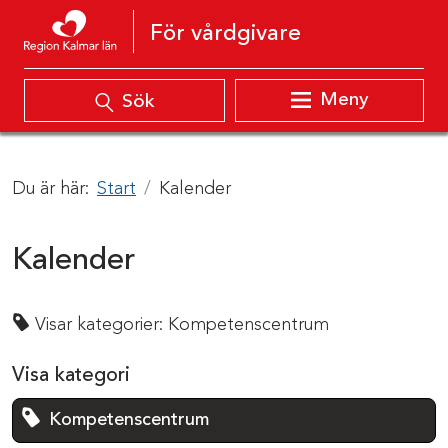
Hoppa till innehåll
För vårdgivare
Meny
Sök
Du är här:
Start
Kalender
Kalender
Visar kategorier:
Kompetenscentrum
Visa kategori
Kompetenscentrum