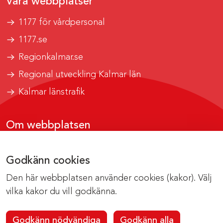
Våra webbplatser
1177 för vårdpersonal
1177.se
Regionkalmar.se
Regional utveckling Kalmar län
Kalmar länstrafik
Om webbplatsen
Tillgänglighetsrapport
Godkänn cookies
Om cookies
Den här webbplatsen använder cookies (kakor). Välj
Kontakta webbredaktionen
vilka kakor du vill godkänna.
Godkänn nödvändiga
Godkänn alla