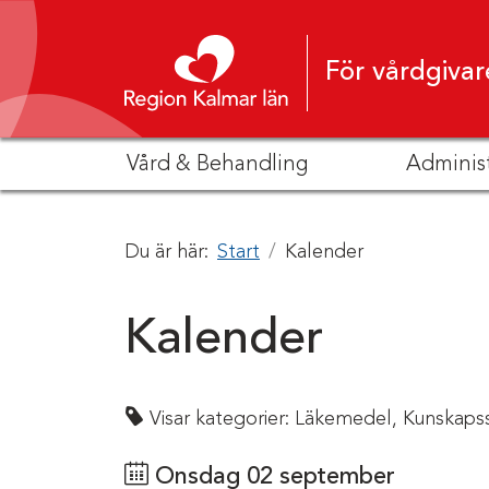
Hoppa till innehåll
För vårdgivar
Vård & Behandling
Adminis
Du är här:
Start
Kalender
Kalender
Visar kategorier:
Läkemedel,
Kunskaps
Onsdag 02 september