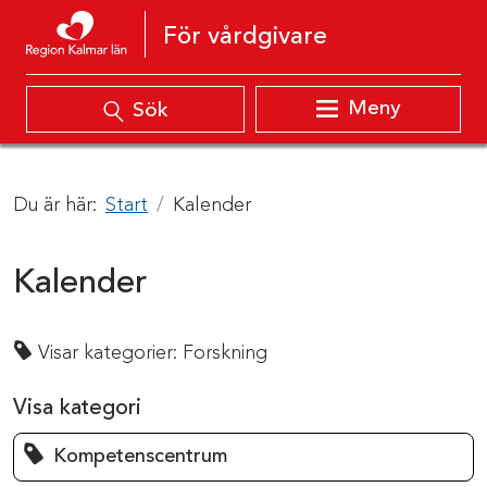
Hoppa till innehåll
För vårdgivare
Meny
Sök
Du är här:
Start
Kalender
Kalender
Visar kategorier:
Forskning
Visa kategori
Kompetenscentrum