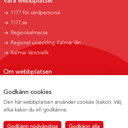
Våra webbplatser
1177 för vårdpersonal
1177.se
Regionkalmar.se
Regional utveckling Kalmar län
Kalmar länstrafik
Om webbplatsen
Tillgänglighetsrapport
Godkänn cookies
Om cookies
Den här webbplatsen använder cookies (kakor). Välj
Kontakta webbredaktionen
vilka kakor du vill godkänna.
Godkänn nödvändiga
Godkänn alla