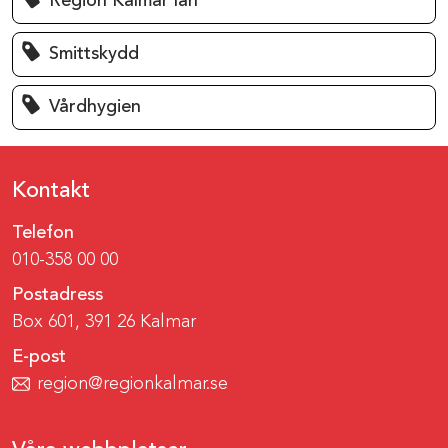
Region Kalmar län
Smittskydd
Vårdhygien
Kontakt
Telefon
010-358 00 00
Postadress
Box 601, 391 26 Kalmar
E-post
region@regionkalmar.se