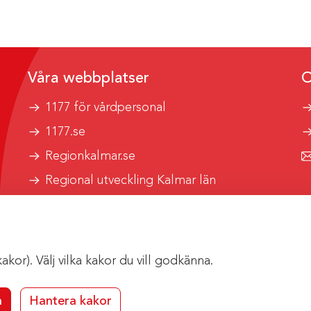
Våra webbplatser
O
1177 för vårdpersonal
1177.se
Regionkalmar.se
Regional utveckling Kalmar län
Kalmar länstrafik
or). Välj vilka kakor du vill godkänna.
a
Hantera kakor