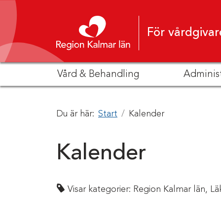
Hoppa till innehåll
För vårdgivar
Vård & Behandling
Adminis
Du är här:
Start
Kalender
Kalender
Visar kategorier:
Region Kalmar län,
Lä