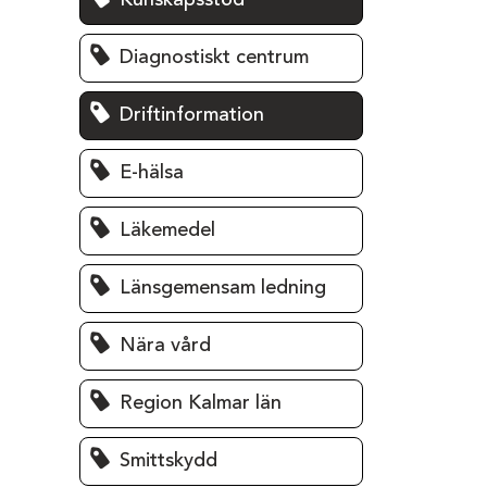
Kunskapsstöd
Diagnostiskt centrum
Driftinformation
E-hälsa
Läkemedel
Länsgemensam ledning
Nära vård
Region Kalmar län
Smittskydd