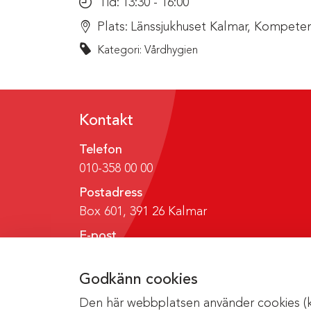
Tid:
13:30 - 16:00
Plats:
Länssjukhuset Kalmar, Kompeten
Kategori: Vårdhygien
Kontakt
Telefon
010-358 00 00
Postadress
Box 601, 391 26 Kalmar
E-post
region@regionkalmar.se
Godkänn cookies
Den här webbplatsen använder cookies (kak