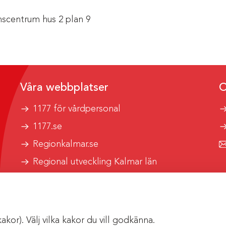
scentrum hus 2 plan 9
Våra webbplatser
O
1177 för vårdpersonal
1177.se
Regionkalmar.se
Regional utveckling Kalmar län
Kalmar länstrafik
or). Välj vilka kakor du vill godkänna.