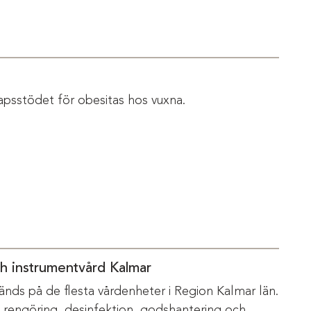
apsstödet för obesitas hos vuxna.
ch instrumentvård Kalmar
änds på de flesta vårdenheter i Region Kalmar län.
m rengöring, desinfektion, godshantering och