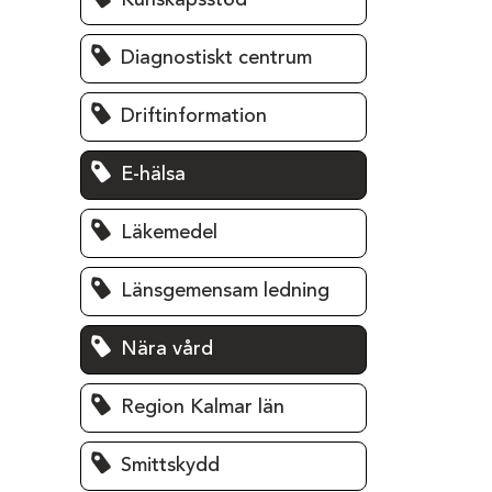
Kunskapsstöd
Diagnostiskt centrum
Driftinformation
E-hälsa
Läkemedel
Länsgemensam ledning
Nära vård
Region Kalmar län
Smittskydd