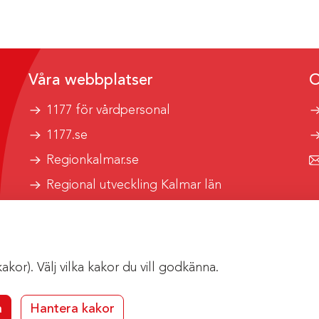
Våra webbplatser
O
1177 för vårdpersonal
1177.se
Regionkalmar.se
Regional utveckling Kalmar län
Kalmar länstrafik
or). Välj vilka kakor du vill godkänna.
a
Hantera kakor