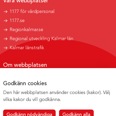
Våra webbplatser
1177 för vårdpersonal
1177.se
Regionkalmar.se
Regional utveckling Kalmar län
Kalmar länstrafik
Om webbplatsen
Tillgänglighetsrapport
Godkänn cookies
Om cookies
Den här webbplatsen använder cookies (kakor). Välj
Kontakta webbredaktionen
vilka kakor du vill godkänna.
Godkänn nödvändiga
Godkänn alla