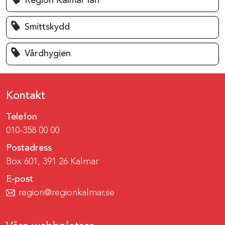
Region Kalmar län
Smittskydd
Vårdhygien
Kontakt
Telefon
010-358 00 00
Postadress
Box 601, 391 26 Kalmar
E-post
region@regionkalmar.se