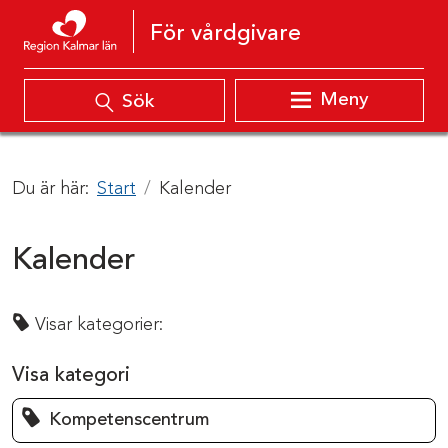
Hoppa till innehåll
För vårdgivare
Meny
Sök
Du är här:
Start
Kalender
Kalender
Visar kategorier:
Visa kategori
Kompetenscentrum