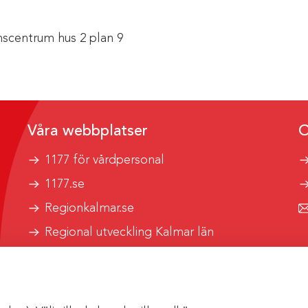
scentrum hus 2 plan 9
Våra webbplatser
O
1177 för vårdpersonal
1177.se
Regionkalmar.se
Regional utveckling Kalmar län
Kalmar länstrafik