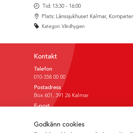
Tid:
13:30 - 16:00
Plats:
Länssjukhuset Kalmar, Kompeten
Kategori: Vårdhygien
Kontakt
Telefon
010-358 00 00
Postadress
Box 601, 391 26 Kalmar
E-post
region@regionkalmar.se
Godkänn cookies