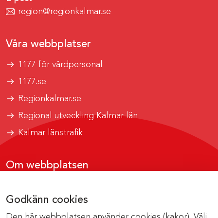
region@regionkalmar.se
Våra webbplatser
1177 för vårdpersonal
1177.se
Regionkalmar.se
Regional utveckling Kalmar län
Kalmar länstrafik
Om webbplatsen
Tillgänglighetsrapport
Godkänn cookies
Om cookies
Den här webbplatsen använder cookies (kakor). Välj