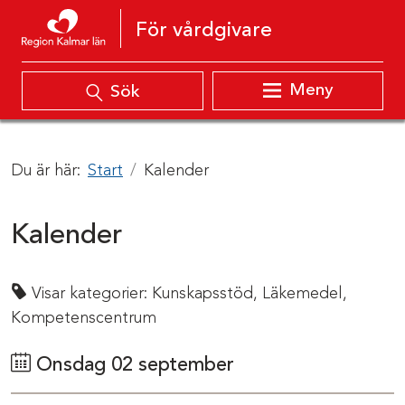
Hoppa till innehåll
För vårdgivare
Meny
Sök
Du är här:
Start
Kalender
Kalender
Visar kategorier:
Kunskapsstöd,
Läkemedel,
Kompetenscentrum
Onsdag 02 september