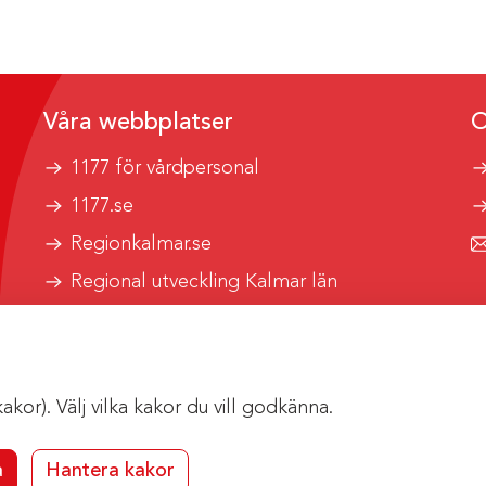
Våra webbplatser
O
1177 för vårdpersonal
1177.se
Regionkalmar.se
Regional utveckling Kalmar län
Kalmar länstrafik
or). Välj vilka kakor du vill godkänna.
a
Hantera kakor