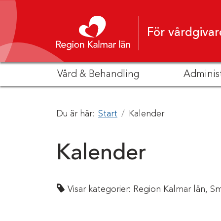
Hoppa till innehåll
För vårdgivar
Vård & Behandling
Adminis
Du är här:
Start
Kalender
Kalender
Visar kategorier:
Region Kalmar län,
Sm