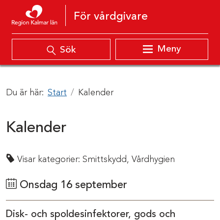
Hoppa till innehåll
För vårdgivare
Meny
Sök
Du är här:
Start
Kalender
Kalender
Visar kategorier:
Smittskydd,
Vårdhygien
Onsdag 16 september
Disk- och spoldesinfektorer, gods och