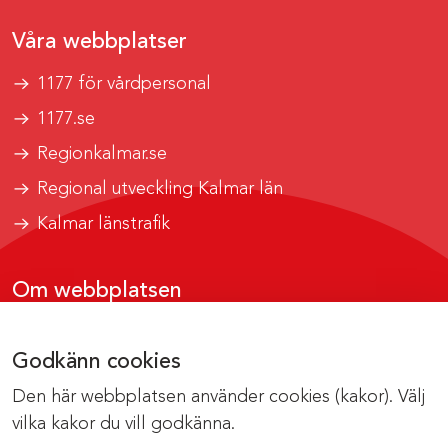
Våra webbplatser
1177 för vårdpersonal
1177.se
Regionkalmar.se
Regional utveckling Kalmar län
Kalmar länstrafik
Om webbplatsen
Tillgänglighetsrapport
Godkänn cookies
Om cookies
Den här webbplatsen använder cookies (kakor). Välj
Kontakta webbredaktionen
vilka kakor du vill godkänna.