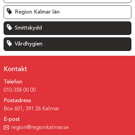
Region Kalmar län
Smittskydd
Vårdhygien
Kontakt
Telefon
010-358 00 00
Postadress
Box 601, 391 26 Kalmar
E-post
region@regionkalmar.se