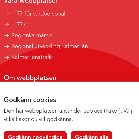
Våra webbplatser
1177 för vårdpersonal
1177.se
Regionkalmar.se
Regional utveckling Kalmar län
Kalmar länstrafik
Om webbplatsen
Tillgänglighetsrapport
Godkänn cookies
Om cookies
Den här webbplatsen använder cookies (kakor). Välj
Kontakta webbredaktionen
vilka kakor du vill godkänna.
Godkänn nödvändiga
Godkänn alla