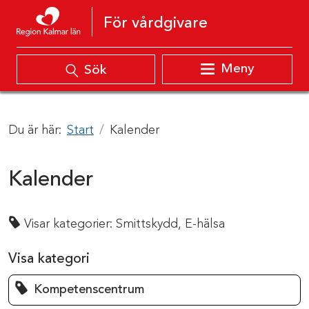
Hoppa till innehåll
För vårdgivare
Meny
Sök
Du är här:
Start
Kalender
Kalender
Visar kategorier:
Smittskydd,
E-hälsa
Visa kategori
Kompetenscentrum