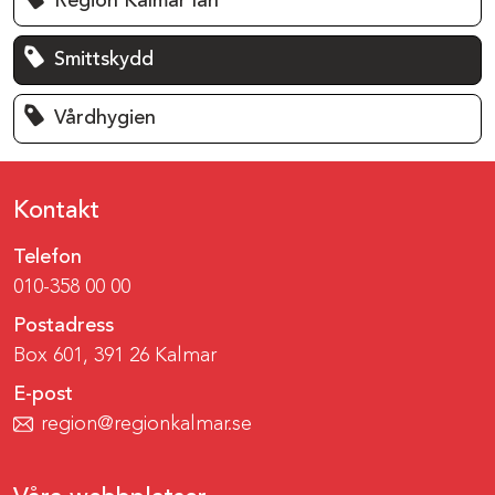
Region Kalmar län
Smittskydd
Vårdhygien
Kontakt
Telefon
010-358 00 00
Postadress
Box 601, 391 26 Kalmar
E-post
region@regionkalmar.se