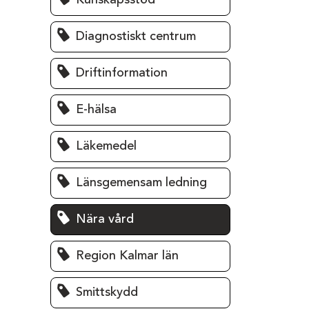
Kunskapsstöd
Diagnostiskt centrum
Driftinformation
E-hälsa
Läkemedel
Länsgemensam ledning
Nära vård
Region Kalmar län
Smittskydd