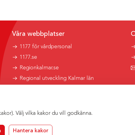
Våra webbplatser
O
1177 för vårdpersonal
1177.se
Regionkalmar.se
Regional utveckling Kalmar län
Kalmar länstrafik
or). Välj vilka kakor du vill godkänna.
a
Hantera kakor