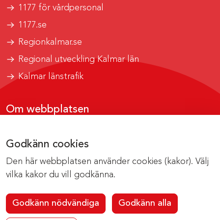
1177 för vårdpersonal
1177.se
Regionkalmar.se
Regional utveckling Kalmar län
Kalmar länstrafik
Om webbplatsen
Tillgänglighetsrapport
Godkänn cookies
Om cookies
Den här webbplatsen använder cookies (kakor). Välj
Kontakta webbredaktionen
vilka kakor du vill godkänna.
Godkänn nödvändiga
Godkänn alla