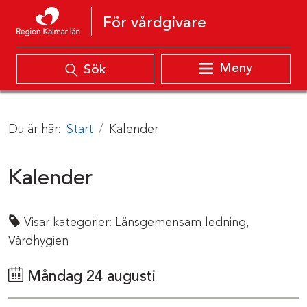
Hoppa till innehåll
För vårdgivare
Meny
Sök
Du är här:
Start
Kalender
Kalender
Visar kategorier:
Länsgemensam ledning,
Vårdhygien
Måndag 24 augusti