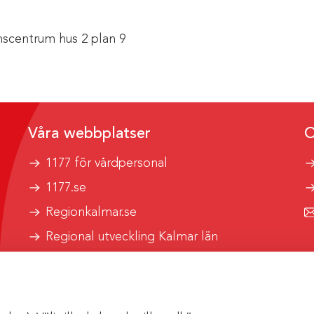
scentrum hus 2 plan 9
Våra webbplatser
O
1177 för vårdpersonal
1177.se
Regionkalmar.se
Regional utveckling Kalmar län
Kalmar länstrafik