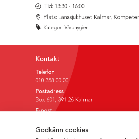
Tid:
13:30 - 16:00
Plats:
Länssjukhuset Kalmar, Kompeten
Kategori: Vårdhygien
Kontakt
Telefon
010-358 00 00
Postadress
Box 601, 391 26 Kalmar
E-post
region@regionkalmar.se
Godkänn cookies