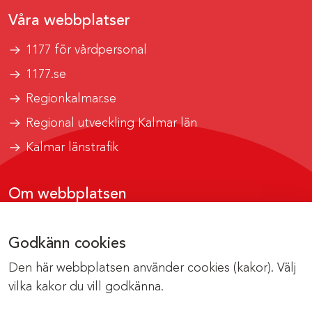
Våra webbplatser
1177 för vårdpersonal
1177.se
Regionkalmar.se
Regional utveckling Kalmar län
Kalmar länstrafik
Om webbplatsen
Tillgänglighetsrapport
Godkänn cookies
Om cookies
Den här webbplatsen använder cookies (kakor). Välj
Kontakta webbredaktionen
vilka kakor du vill godkänna.