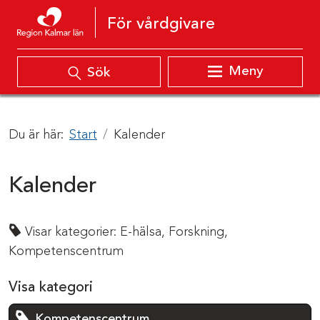
Hoppa till innehåll
För vårdgivare
Meny
Sök
Du är här:
Start
Kalender
Kalender
Visar kategorier:
E-hälsa,
Forskning,
Kompetenscentrum
Visa kategori
Kompetenscentrum